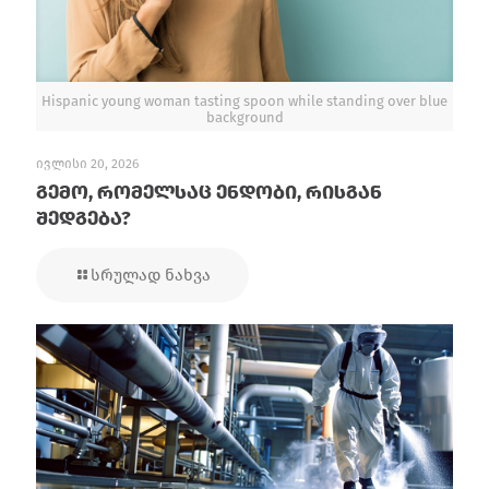
Hispanic young woman tasting spoon while standing over blue
background
ივლისი 20, 2026
გემო, რომელსაც ენდობი, რისგან
შედგება?
სრულად ნახვა