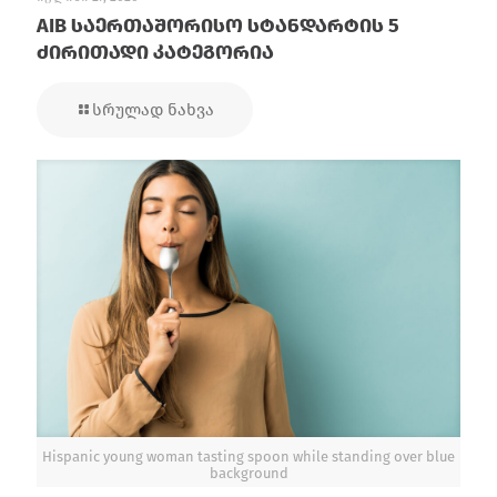
AIB საერთაშორისო სტანდარტის 5
ძირითადი კატეგორია
სრულად ნახვა
Hispanic young woman tasting spoon while standing over blue
background