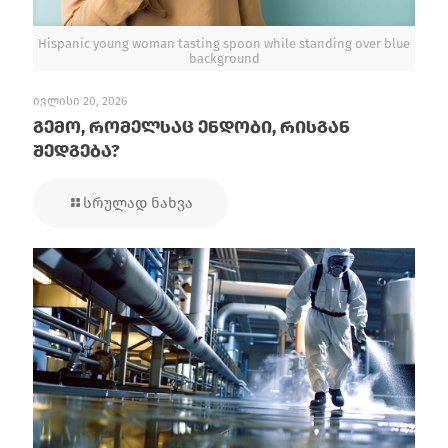
Hispanic young woman tasting spoon while standing over blue
background
ივლისი 20, 2026
გემო, რომელსაც ენდობი, რისგან
შედგება?
სრულად ნახვა