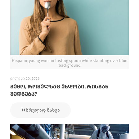
Hispanic young woman tasting spoon while standing over blue
background
ივლისი 20, 2026
გემო, რომელსაც ენდობი, რისგან
შედგება?
სრულად ნახვა