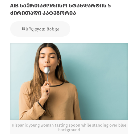
AIB საერთაშორისო სტანდარტის 5
ძირითადი კატეგორია
სრულად ნახვა
Hispanic young woman tasting spoon while standing over blue
background