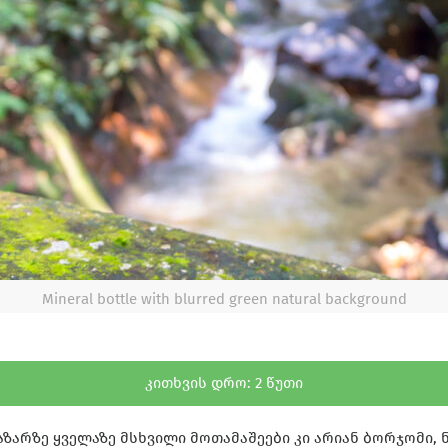
Mineral bottle with blurred green natural background
კითხვის დრო:
2
წუთი
ზარზე ყველაზე მსხვილი მოთამაშეები კი არიან ბორჯომი, 